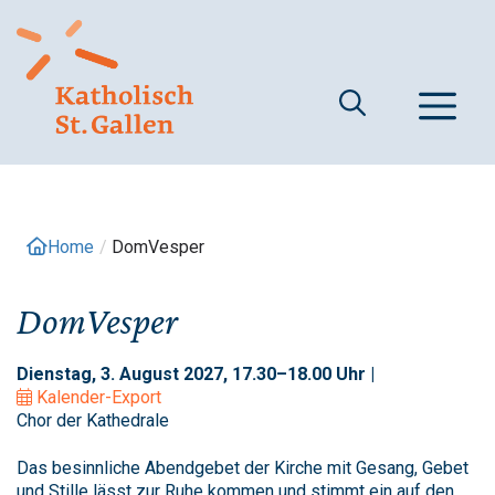
Springe
zum
Inhalt
M
Home
/
DomVesper
DomVesper
Dienstag, 3. August 2027, 17.30–18.00 Uhr |
Kalender-Export
Chor der Kathedrale
Das besinnliche Abendgebet der Kirche mit Gesang, Gebet
und Stille lässt zur Ruhe kommen und stimmt ein auf den