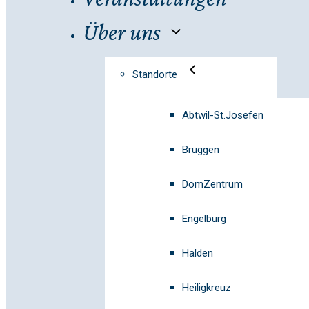
Über uns
Standorte
Abtwil-St.Josefen
Bruggen
DomZentrum
Engelburg
Halden
Heiligkreuz