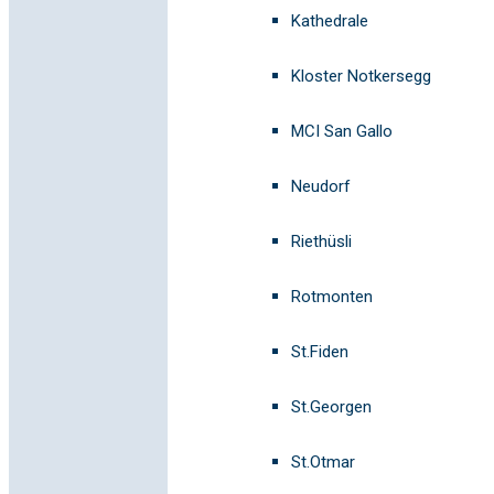
Kathedrale
Kloster Notkersegg
MCI San Gallo
Neudorf
Riethüsli
Rotmonten
St.Fiden
St.Georgen
St.Otmar