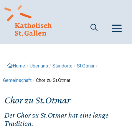
Springe
zum
Inhalt
M
Home
/
Über uns
/
Standorte
/
St.Otmar
/
Gemeinschaft
/
Chor zu St.Otmar
Chor zu St.Otmar
Der Chor zu St.Otmar hat eine lange
Tradition.