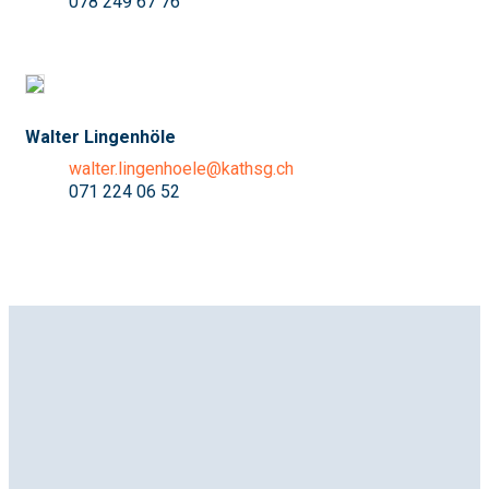
078 249 67 76
Walter Lingenhöle
walter.lingenhoele@kathsg.ch
071 224 06 52