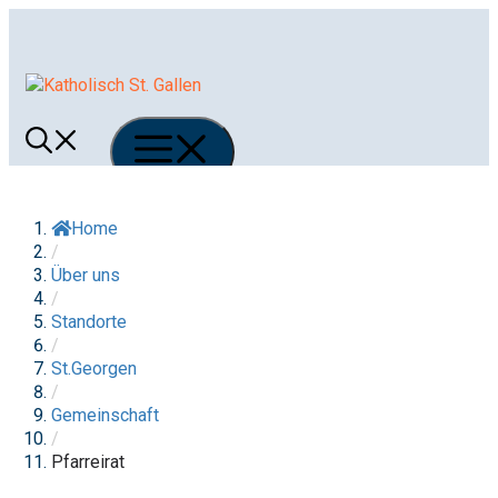
Springe
zum
Inhalt
Menü
Home
/
Über uns
/
Standorte
/
St.Georgen
/
Gemeinschaft
/
Pfarreirat