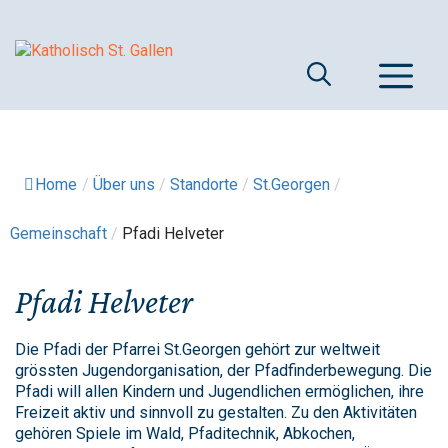
Springe
zum
Inhalt
M
Home
/
Über uns
/
Standorte
/
St.Georgen
/
Gemeinschaft
/
Pfadi Helveter
Pfadi Helveter
Die Pfadi der Pfarrei St.Georgen gehört zur weltweit
grössten Jugendorganisation, der Pfadfinderbewegung. Die
Pfadi will allen Kindern und Jugendlichen ermöglichen, ihre
Freizeit aktiv und sinnvoll zu gestalten. Zu den Aktivitäten
gehören Spiele im Wald, Pfaditechnik, Abkochen,