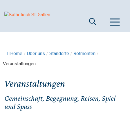
Springe
zum
Inhalt
M
Home
/
Über uns
/
Standorte
/
Rotmonten
/
Veranstaltungen
Veranstaltungen
Gemeinschaft, Begegnung, Reisen, Spiel
und Spass