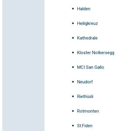
Halden
Heiligkreuz
Kathedrale
Kloster Notkersegg
MCI San Gallo
Neudorf
Riethüsli
Rotmonten
St.Fiden