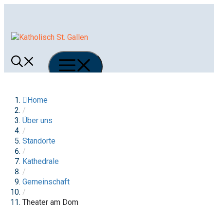
Springe
zum
Inhalt
Menü
Home
/
Über uns
/
Standorte
/
Kathedrale
/
Gemeinschaft
/
Theater am Dom