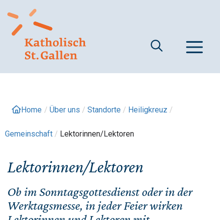
Springe
zum
Inhalt
M
Home
/
Über uns
/
Standorte
/
Heiligkreuz
/
Gemeinschaft
/
Lektorinnen/Lektoren
Lektorinnen/Lektoren
Ob im Sonntagsgottesdienst oder in der
Werktagsmesse, in jeder Feier wirken
Lektorinnen und Lektoren mit.