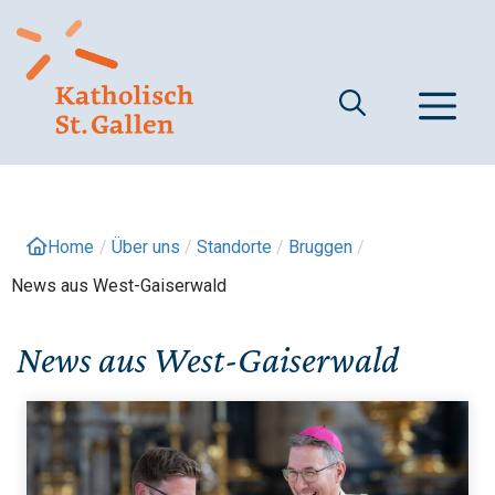
Springe
zum
Inhalt
M
Home
/
Über uns
/
Standorte
/
Bruggen
/
News aus West-Gaiserwald
News aus West-Gaiserwald