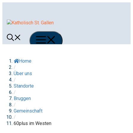
Springe
zum
Inhalt
Menü
Home
/
Über uns
/
Standorte
/
Bruggen
/
Gemeinschaft
/
60plus im Westen