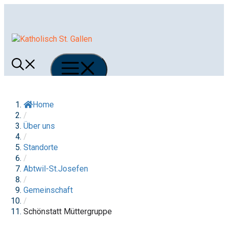
Springe
zum
Inhalt
Menü
Home
/
Über uns
/
Standorte
/
Abtwil-St.Josefen
/
Gemeinschaft
/
Schönstatt Müttergruppe