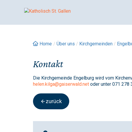
Springe
zum
Inhalt
Home
/
Über uns
/
Kirchgemeinden
/
Engelb
Kontakt
Die Kirchgemeinde Engelburg wird vom Kirchenve
helen.kilga@gaiserwald.net
oder unter 071 278 
zurück