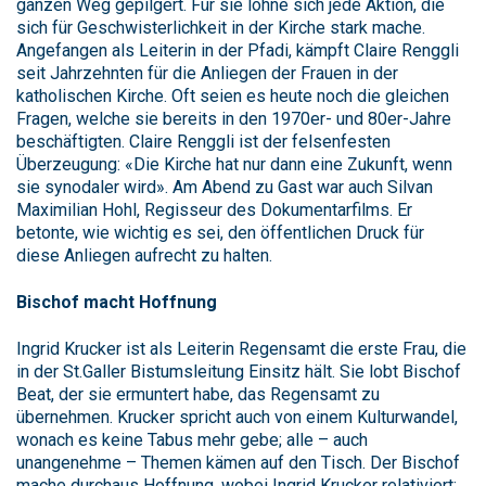
ganzen Weg gepilgert. Für sie lohne sich jede Aktion, die
sich für Geschwisterlichkeit in der Kirche stark mache.
Angefangen als Leiterin in der Pfadi, kämpft Claire Renggli
seit Jahrzehnten für die Anliegen der Frauen in der
katholischen Kirche. Oft seien es heute noch die gleichen
Fragen, welche sie bereits in den 1970er- und 80er-Jahre
beschäftigten. Claire Renggli ist der felsenfesten
Überzeugung: «Die Kirche hat nur dann eine Zukunft, wenn
sie synodaler wird». Am Abend zu Gast war auch Silvan
Maximilian Hohl, Regisseur des Dokumentarfilms. Er
betonte, wie wichtig es sei, den öffentlichen Druck für
diese Anliegen aufrecht zu halten.
Bischof macht Hoffnung
Ingrid Krucker ist als Leiterin Regensamt die erste Frau, die
in der St.Galler Bistumsleitung Einsitz hält. Sie lobt Bischof
Beat, der sie ermuntert habe, das Regensamt zu
übernehmen. Krucker spricht auch von einem Kulturwandel,
wonach es keine Tabus mehr gebe; alle – auch
unangenehme – Themen kämen auf den Tisch. Der Bischof
mache durchaus Hoffnung, wobei Ingrid Krucker relativiert: