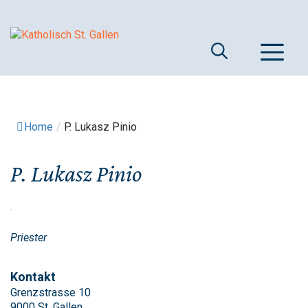
Springe
zum
Inhalt
M
Home
/
P. Lukasz Pinio
P. Lukasz Pinio
Priester
Kontakt
Grenzstrasse 10
9000 St. Gallen