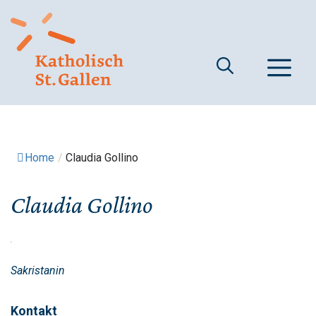
Springe
zum
Inhalt
M
Home
/
Claudia Gollino
Claudia Gollino
Sakristanin
Kontakt