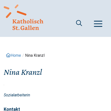
Springe
zum
Inhalt
M
Home
/
Nina Kranzl
Nina Kranzl
Sozialarbeiterin
Kontakt