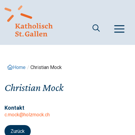
Springe
zum
Inhalt
M
Home
/
Christian Mock
Christian Mock
Kontakt
c.mock@holzmock.ch
Zurück