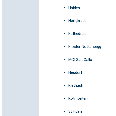
Halden
Heiligkreuz
Kathedrale
Kloster Notkersegg
MCI San Gallo
Neudorf
Riethüsli
Rotmonten
St.Fiden