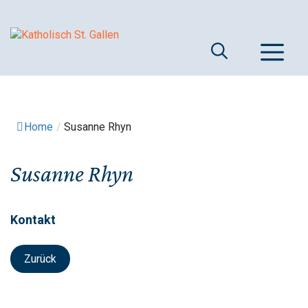
Springe
zum
Inhalt
M
Home
/
Susanne Rhyn
Susanne Rhyn
Kontakt
Zurück