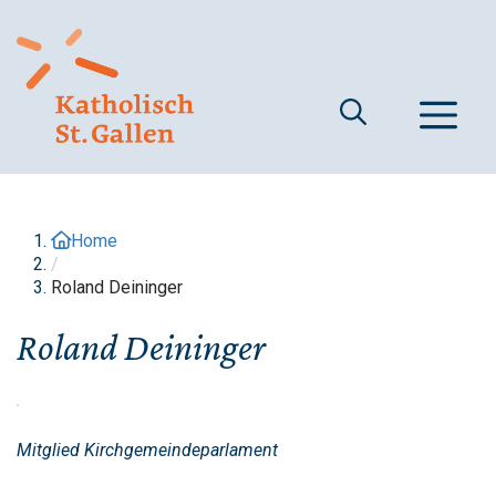
Springe
zum
Inhalt
M
Home
/
Roland Deininger
Roland Deininger
Mitglied Kirchgemeindeparlament