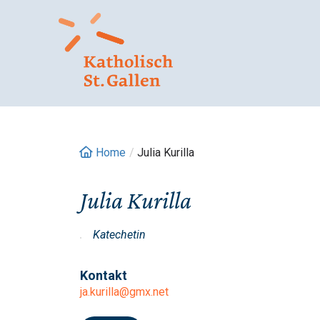
Springe
zum
Inhalt
Home
/
Julia Kurilla
Julia Kurilla
Katechetin
Kontakt
ja.kurilla@gmx.net