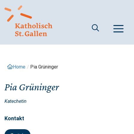
Springe
zum
Inhalt
M
Home
/
Pia Grüninger
Pia Grüninger
Katechetin
Kontakt