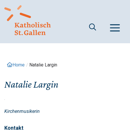
Springe
zum
Inhalt
M
Home
/
Natalie Largin
Natalie Largin
Kirchenmusikerin
Kontakt