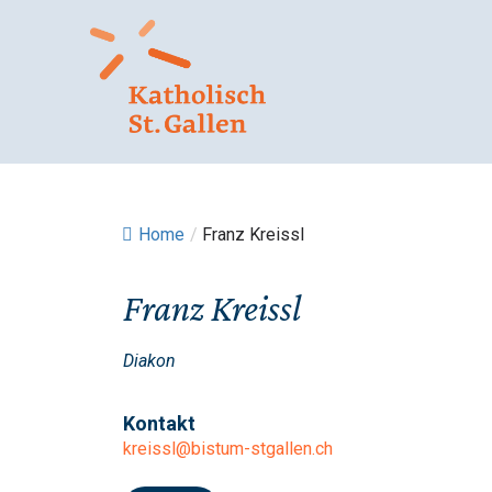
Springe
zum
Inhalt
Home
/
Franz Kreissl
Franz Kreissl
Diakon
Kontakt
kreissl@bistum-stgallen.ch