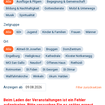
Alle
Ausflüge & Pilgern
Begegnung & Gemeinschaft
Bildung & Nachhaltigkeit
Gottesdienste
Mobil & Unterwegs
Musik
Spiritualität
Zielgruppe
Alle
60+
Jugend
Kinder & Familien
Frauen
Männer
Ort
Alle
Abtwil-St.Josefen
Bruggen
DomZentrum
Engelburg
Heiligkreuz
Kathedrale
Kloster Notkersegg
MCI San Gallo
Neudorf
Offenes Haus
Riethüsli
Rotmonten
St.Fiden
St.Georgen
St.Otmar
Wallfahrtskirche
Winkeln
ökum. Halden
Anzeigen ab
Filter zurücksetzen
Beim Laden der Veranstaltungen ist ein Fehler
aufgetreten. Bitte versuchen Sie es später erneut.