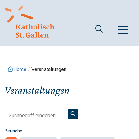
Springe
zum
Inhalt
M
Home
/
Veranstaltungen
Veranstaltungen
Bereiche