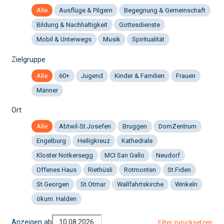
Alle
Ausflüge & Pilgern
Begegnung & Gemeinschaft
Bildung & Nachhaltigkeit
Gottesdienste
Mobil & Unterwegs
Musik
Spiritualität
Zielgruppe
Alle
60+
Jugend
Kinder & Familien
Frauen
Männer
Ort
Alle
Abtwil-St.Josefen
Bruggen
DomZentrum
Engelburg
Heiligkreuz
Kathedrale
Kloster Notkersegg
MCI San Gallo
Neudorf
Offenes Haus
Riethüsli
Rotmonten
St.Fiden
St.Georgen
St.Otmar
Wallfahrtskirche
Winkeln
ökum. Halden
Anzeigen ab
Filter zurücksetzen