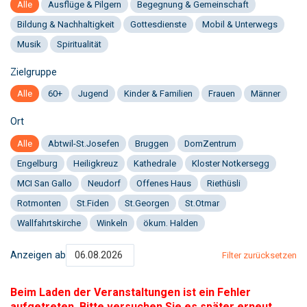
Alle
Ausflüge & Pilgern
Begegnung & Gemeinschaft
Bildung & Nachhaltigkeit
Gottesdienste
Mobil & Unterwegs
Musik
Spiritualität
Zielgruppe
Alle
60+
Jugend
Kinder & Familien
Frauen
Männer
Ort
Alle
Abtwil-St.Josefen
Bruggen
DomZentrum
Engelburg
Heiligkreuz
Kathedrale
Kloster Notkersegg
MCI San Gallo
Neudorf
Offenes Haus
Riethüsli
Rotmonten
St.Fiden
St.Georgen
St.Otmar
Wallfahrtskirche
Winkeln
ökum. Halden
Anzeigen ab
Filter zurücksetzen
Beim Laden der Veranstaltungen ist ein Fehler
aufgetreten. Bitte versuchen Sie es später erneut.