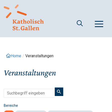
Springe
zum
Inhalt
M
Home
/
Veranstaltungen
Veranstaltungen
Bereiche