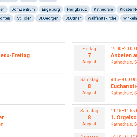
gen
DomZentrum
Engelburg
Heiligkreuz
Kathedrale
Kloster 
onten
St.Fiden
St.Georgen
St.Otmar
Wallfahrtskirche
Winkeln
Freitag
19.00–20.00 
esu-Freitag
7
Anbeten a
August
Kathedrale, S
Samstag
8.15–9.00 Uh
8
Eucharisti
August
Kathedrale, S
Samstag
11.15–11.55 
er
8
1. Orgel
August
en
Kathedrale, S