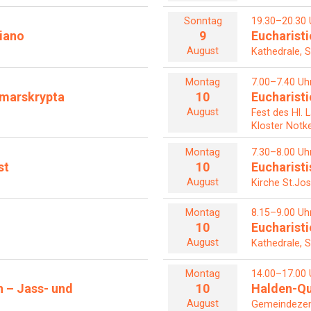
Sonntag
19.30–20.30 
iano
9
Eucharisti
August
Kathedrale, S
Montag
7.00–7.40 Uh
Otmarskrypta
10
Eucharisti
August
Fest des Hl. 
Kloster Notke
Montag
7.30–8.00 Uh
st
10
Eucharist
August
Kirche St.Jos
Montag
8.15–9.00 Uh
10
Eucharisti
August
Kathedrale, S
Montag
14.00–17.00 
n – Jass- und
10
Halden-Qu
August
Gemeindezent