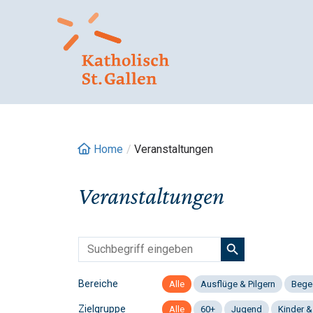
Springe
zum
Inhalt
Home
/
Veranstaltungen
Veranstaltungen
Bereiche
Alle
Ausflüge & Pilgern
Bege
Zielgruppe
Alle
60+
Jugend
Kinder &