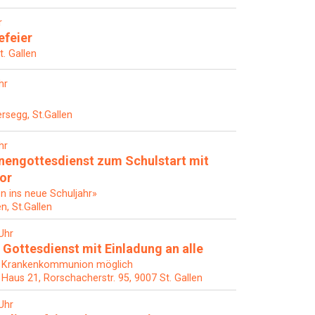
r
efeier
t. Gallen
hr
rsegg, St.Gallen
hr
nengottesdienst zum Schulstart mit
hor
en ins neue Schuljahr»
en, St.Gallen
Uhr
 Gottesdienst mit Einladung an alle
 Krankenkommunion möglich
, Haus 21, Rorschacherstr. 95, 9007 St. Gallen
Uhr