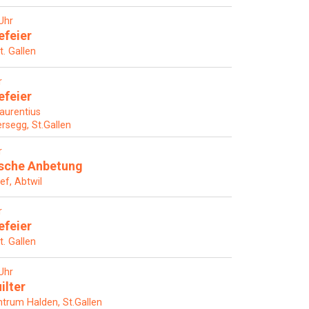
Uhr
efeier
t. Gallen
r
efeier
Laurentius
rsegg, St.Gallen
r
ische Anbetung
ef, Abtwil
r
efeier
t. Gallen
Uhr
ilter
rum Halden, St.Gallen