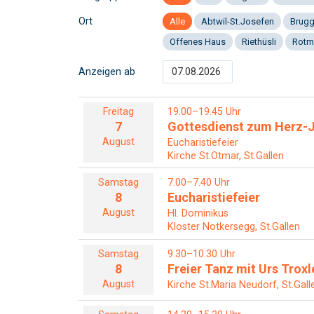
Ort
Alle
Abtwil-St.Josefen
Brug
Offenes Haus
Riethüsli
Rotm
Anzeigen ab
Freitag
19.00–19.45 Uhr
7
Gottesdienst zum Herz-J
August
Eucharistiefeier
Kirche St.Otmar, St.Gallen
Samstag
7.00–7.40 Uhr
8
Eucharistiefeier
August
Hl. Dominikus
Kloster Notkersegg, St.Gallen
Samstag
9.30–10.30 Uhr
8
Freier Tanz mit Urs Troxl
August
Kirche St.Maria Neudorf, St.Gall