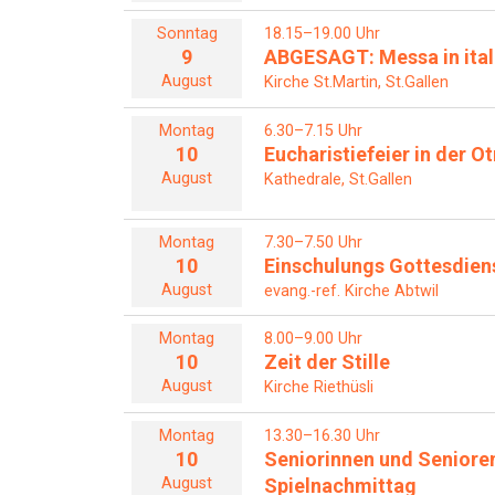
Sonntag
18.15–19.00 Uhr
9
ABGESAGT: Messa in ital
August
Kirche St.Martin, St.Gallen
Montag
6.30–7.15 Uhr
10
Eucharistiefeier in der 
August
Kathedrale, St.Gallen
Montag
7.30–7.50 Uhr
10
Einschulungs Gottesdien
August
evang.-ref. Kirche Abtwil
Montag
8.00–9.00 Uhr
10
Zeit der Stille
August
Kirche Riethüsli
Montag
13.30–16.30 Uhr
10
Seniorinnen und Seniore
August
Spielnachmittag