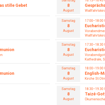
Samstag
16.15–16.45 
s stille Gebet
8
Gesprächs
August
Wallfahrtskir
Samstag
17.00–18.00 
8
Eucharisti
August
Vorabendme
Wallfahrtskir
Samstag
17.30–18.30 
mmunion
8
Eucharisti
August
en
Vorabendgot
Kathedrale, S
Samstag
18.00–19.00 
mmunion
8
English-M
August
Kirche St.Otm
Samstag
18.30–19.30 
8
Taizé-Got
August
Ökumenische 