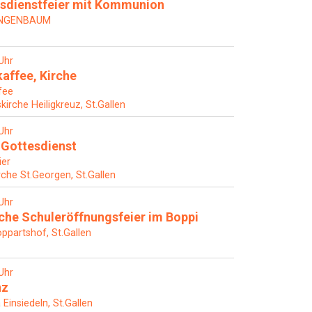
sdienstfeier mit Kommunion
ANGENBAUM
Uhr
affee, Kirche
fee
skirche Heiligkreuz, St.Gallen
Uhr
Gottesdienst
ier
rche St.Georgen, St.Gallen
Uhr
he Schuleröffnungsfeier im Boppi
ppartshof, St.Gallen
Uhr
nz
 Einsiedeln, St.Gallen