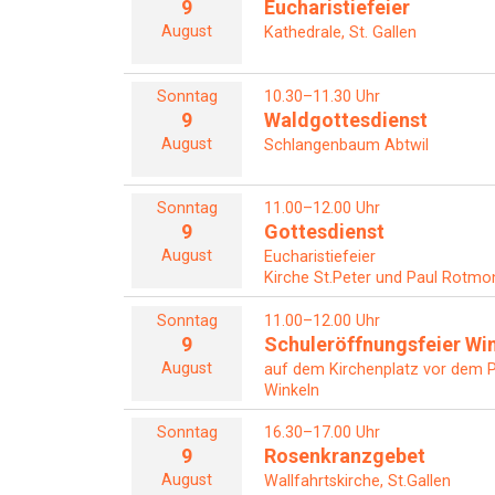
9
Eucharistiefeier
August
Kathedrale, St. Gallen
Sonntag
10.30–11.30 Uhr
9
Waldgottesdienst
August
Schlangenbaum Abtwil
Sonntag
11.00–12.00 Uhr
9
Gottesdienst
August
Eucharistiefeier
Kirche St.Peter und Paul Rotmon
Sonntag
11.00–12.00 Uhr
9
Schuleröffnungsfeier Wi
August
auf dem Kirchenplatz vor dem P
Winkeln
Sonntag
16.30–17.00 Uhr
9
Rosenkranzgebet
August
Wallfahrtskirche, St.Gallen