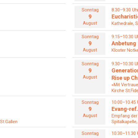
Sonntag
8.30–9.30 Uh
9
Eucharisti
August
Kathedrale, S
Sonntag
9.15–10.30 U
9
Anbetung
August
Kloster Notke
Sonntag
9.30–10.30 U
9
Generatio
August
Rise up C
«Mit Vertrau
Kirche St.Fid
Sonntag
10.00–10.45 
9
Evang-ref.
August
Empfang der
 St.Gallen
Spitalkapelle
Sonntag
10.30–11.30 