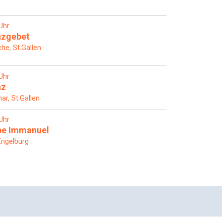
Uhr
nzgebet
che, St.Gallen
Uhr
nz
ar, St.Gallen
Uhr
pe Immanuel
Engelburg