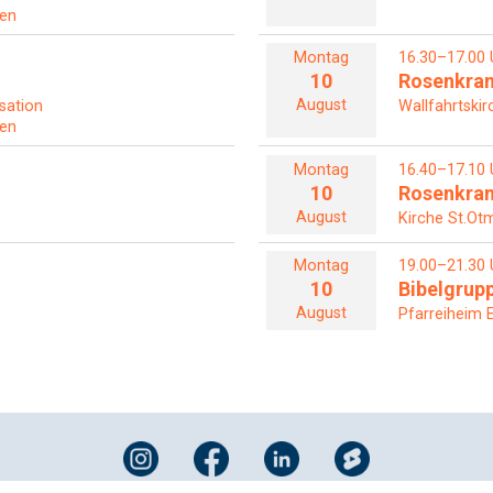
len
Montag
16.30–17.00 
10
Rosenkra
August
sation
Wallfahrtskir
len
Montag
16.40–17.10 
10
Rosenkra
August
Kirche St.Otm
Montag
19.00–21.30 
10
Bibelgrup
August
Pfarreiheim 