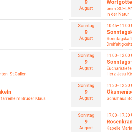
9
Wortgotte
August
beim SCHL
in der Natur
Sonntag
10.45–11.00 
9
Sonntagsk
August
Sonntagskaf
Dreifaltigkeit
Sonntag
11.00–12.00 
9
Sonntags-
August
Eucharistiefe
ten, St.Gallen
Herz Jesu Ki
Sonntag
11.30–12.30 
nkeln
9
Ökumenisc
August
farreiheim Bruder Klaus
Schulhaus Bo
Sonntag
17.00–17.30 
9
Rosenkra
August
Kapelle Maria