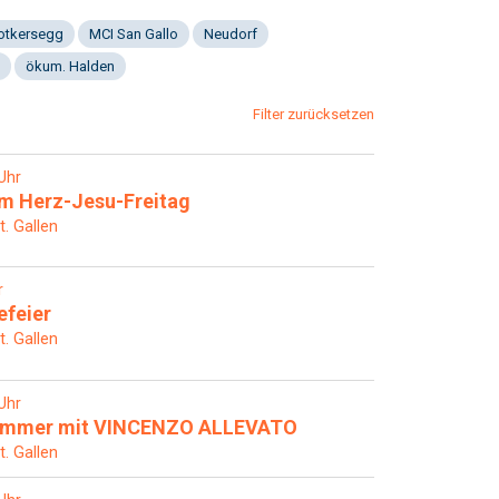
Notkersegg
MCI San Gallo
Neudorf
ökum. Halden
Filter zurücksetzen
Uhr
m Herz-Jesu-Freitag
t. Gallen
r
efeier
t. Gallen
Uhr
sommer mit VINCENZO ALLEVATO
t. Gallen