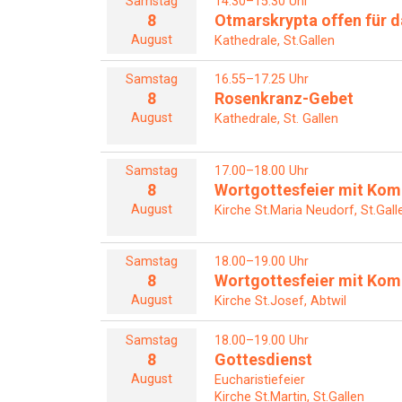
Samstag
14.30–15.30 Uhr
8
Otmarskrypta offen für da
August
Kathedrale, St.Gallen
Samstag
16.55–17.25 Uhr
8
Rosenkranz-Gebet
August
Kathedrale, St. Gallen
Samstag
17.00–18.00 Uhr
8
Wortgottesfeier mit Ko
August
Kirche St.Maria Neudorf, St.Gall
Samstag
18.00–19.00 Uhr
8
Wortgottesfeier mit Ko
August
Kirche St.Josef, Abtwil
Samstag
18.00–19.00 Uhr
8
Gottesdienst
August
Eucharistiefeier
Kirche St.Martin, St.Gallen