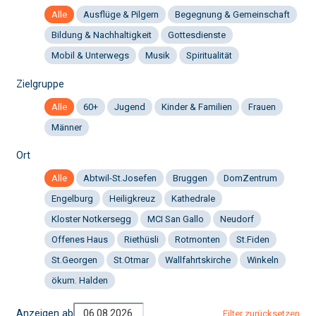
Alle
Ausflüge & Pilgern
Begegnung & Gemeinschaft
Bildung & Nachhaltigkeit
Gottesdienste
Mobil & Unterwegs
Musik
Spiritualität
Zielgruppe
Alle
60+
Jugend
Kinder & Familien
Frauen
Männer
Ort
Alle
Abtwil-St.Josefen
Bruggen
DomZentrum
Engelburg
Heiligkreuz
Kathedrale
Kloster Notkersegg
MCI San Gallo
Neudorf
Offenes Haus
Riethüsli
Rotmonten
St.Fiden
St.Georgen
St.Otmar
Wallfahrtskirche
Winkeln
ökum. Halden
Anzeigen ab
Filter zurücksetzen