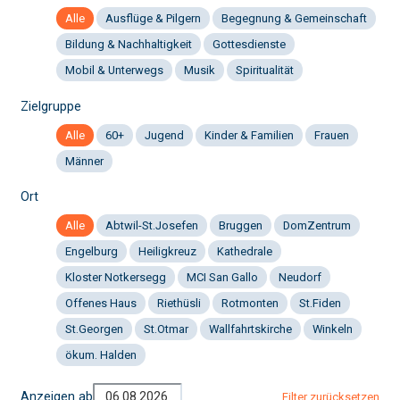
Alle
Ausflüge & Pilgern
Begegnung & Gemeinschaft
Bildung & Nachhaltigkeit
Gottesdienste
Mobil & Unterwegs
Musik
Spiritualität
Zielgruppe
Alle
60+
Jugend
Kinder & Familien
Frauen
Männer
Ort
Alle
Abtwil-St.Josefen
Bruggen
DomZentrum
Engelburg
Heiligkreuz
Kathedrale
Kloster Notkersegg
MCI San Gallo
Neudorf
Offenes Haus
Riethüsli
Rotmonten
St.Fiden
St.Georgen
St.Otmar
Wallfahrtskirche
Winkeln
ökum. Halden
Anzeigen ab
Filter zurücksetzen