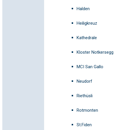
Halden
Heiligkreuz
Kathedrale
Kloster Notkersegg
MCI San Gallo
Neudorf
Riethüsli
Rotmonten
St.Fiden