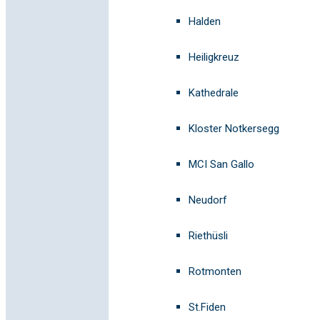
Halden
Heiligkreuz
Kathedrale
Kloster Notkersegg
MCI San Gallo
Neudorf
Riethüsli
Rotmonten
St.Fiden