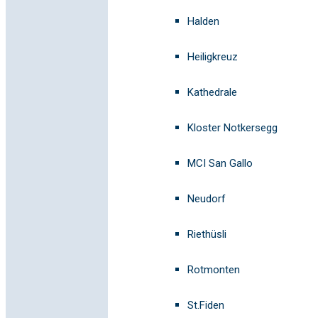
Halden
Heiligkreuz
Kathedrale
Kloster Notkersegg
MCI San Gallo
Neudorf
Riethüsli
Rotmonten
St.Fiden