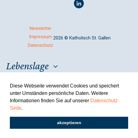
Newsletter
Impressum
2026 © Katholisch St. Gallen
Datenschutz
Lebenslage
Über uns
Veranstaltungen
Diese Webseite verwendet Cookies und speichert
unter Umständen persönliche Daten. Weitere
Informationen finden Sie auf unserer
Datenschutz-
Katholisch werden
Publikationen
Seite
.
Freiwillige
Jobs
Medien
Kontakt
akzeptieren