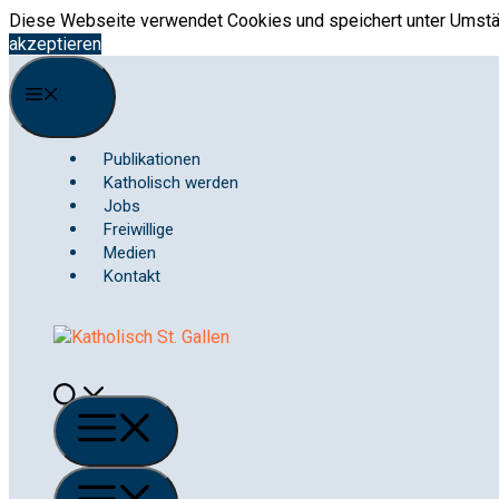
Springe
Diese Webseite verwendet Cookies und speichert unter Umstän
zum
akzeptieren
Inhalt
Menu
Publikationen
Katholisch werden
Jobs
Freiwillige
Medien
Kontakt
Menü
Menü