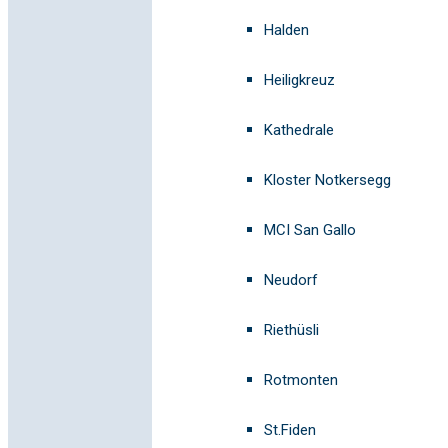
Halden
Heiligkreuz
Kathedrale
Kloster Notkersegg
MCI San Gallo
Neudorf
Riethüsli
Rotmonten
St.Fiden