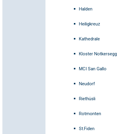
Halden
Heiligkreuz
Kathedrale
Kloster Notkersegg
MCI San Gallo
Neudorf
Riethüsli
Rotmonten
St.Fiden