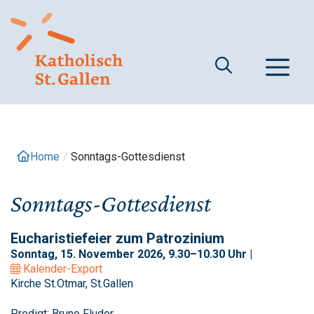
Springe
zum
Inhalt
M
Home
/
Sonntags-Gottesdienst
Sonntags-Gottesdienst
Eucharistiefeier zum Patrozinium
Sonntag, 15. November 2026, 9.30–10.30 Uhr |
Kalender-Export
Kirche St.Otmar, St.Gallen
Predigt: Bruno Fluder