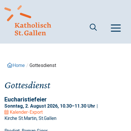
Springe
zum
Inhalt
M
Home
/
Gottesdienst
Gottesdienst
Eucharistiefeier
Sonntag, 2. August 2026, 10.30–11.30 Uhr |
Kalender-Export
Kirche St.Martin, St.Gallen
Predigt: Roman Giger