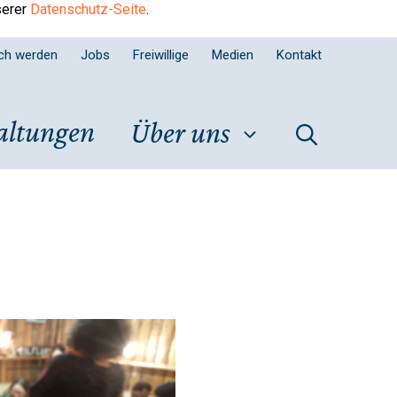
serer
Datenschutz-Seite
.
sch werden
Jobs
Freiwillige
Medien
Kontakt
altungen
Über uns