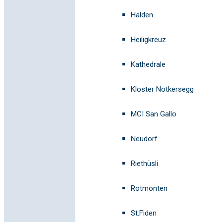
Halden
Heiligkreuz
Kathedrale
Kloster Notkersegg
MCI San Gallo
Neudorf
Riethüsli
Rotmonten
St.Fiden