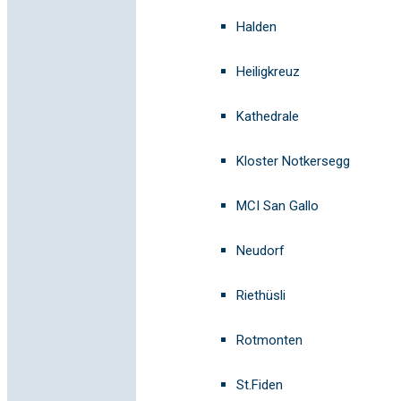
Halden
Heiligkreuz
Kathedrale
Kloster Notkersegg
MCI San Gallo
Neudorf
Riethüsli
Rotmonten
St.Fiden