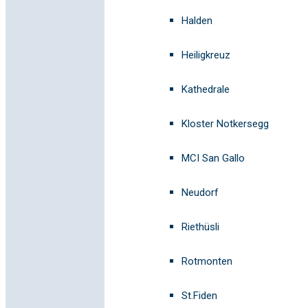
Halden
Heiligkreuz
Kathedrale
Kloster Notkersegg
MCI San Gallo
Neudorf
Riethüsli
Rotmonten
St.Fiden