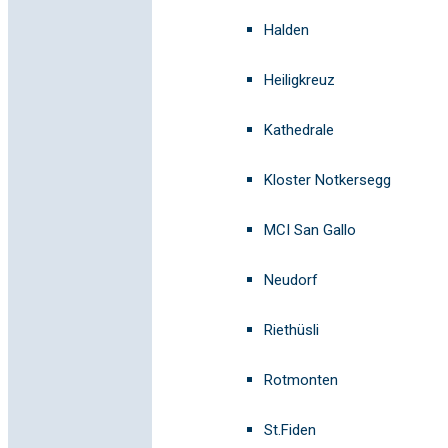
Halden
Heiligkreuz
Kathedrale
Kloster Notkersegg
MCI San Gallo
Neudorf
Riethüsli
Rotmonten
St.Fiden