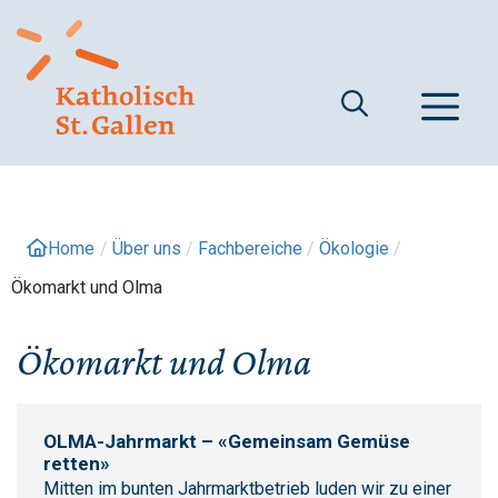
Springe
zum
Inhalt
M
Home
/
Über uns
/
Fachbereiche
/
Ökologie
/
Ökomarkt und Olma
Ökomarkt und Olma
OLMA-Jahrmarkt – «Gemeinsam Gemüse
retten
»
Mitten im bunten Jahrmarktbetrieb luden wir zu einer